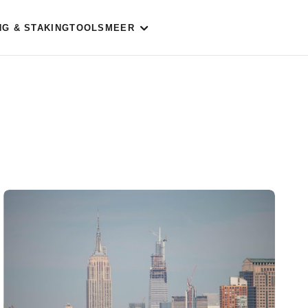
NG & STAKING
TOOLS
MEER