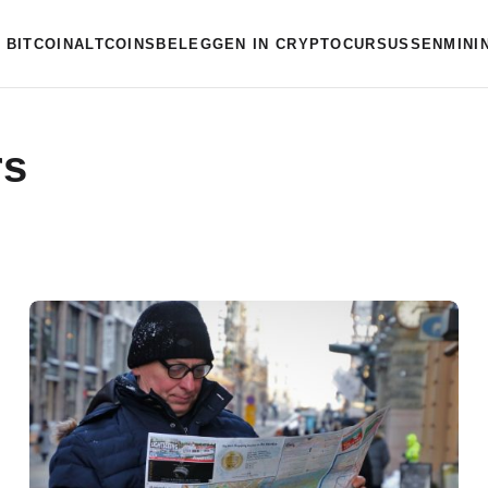
BITCOIN
ALTCOINS
BELEGGEN IN CRYPTO
CURSUSSEN
MINI
rs