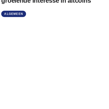
groeiende interesse in altcoins
ALGEMEEN