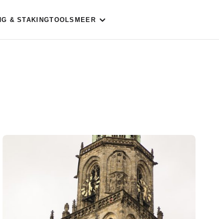
NG & STAKING
TOOLS
MEER