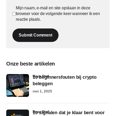
Mijn naam, e-mail en site opslaan in deze
browser voor de volgende keer wanneer ik een
reactie plaats.
Submit Comment
Onze beste artikelen
door Stef
10 beginnersfouten bij crypto
beleggen
mei 1, 2025
door Stef
10 signalen dat je klaar bent voor