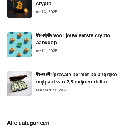
crypto
mei 3, 2025
door Stef
10 tips voor jouw eerste crypto
aankoop
mei 1, 2025
door Stef
1FUEL presale bereikt belangrijke
mijlpaal van 2,3 miljoen dollar
februari 27, 2026
Alle categorieën