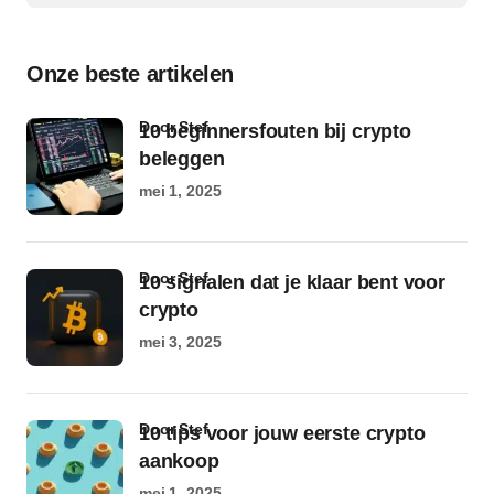
Onze beste artikelen
door Stef
10 beginnersfouten bij crypto
beleggen
mei 1, 2025
door Stef
10 signalen dat je klaar bent voor
crypto
mei 3, 2025
door Stef
10 tips voor jouw eerste crypto
aankoop
mei 1, 2025