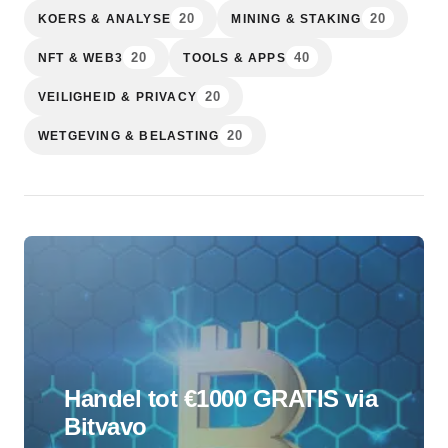
20
20
KOERS & ANALYSE
MINING & STAKING
20
40
NFT & WEB3
TOOLS & APPS
20
VEILIGHEID & PRIVACY
20
WETGEVING & BELASTING
Handel tot €1000 GRATIS via
Bitvavo