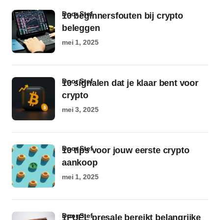
door Stef
10 beginnersfouten bij crypto
beleggen
mei 1, 2025
door Stef
10 signalen dat je klaar bent voor
crypto
mei 3, 2025
door Stef
10 tips voor jouw eerste crypto
aankoop
mei 1, 2025
door Stef
1FUEL presale bereikt belangrijke