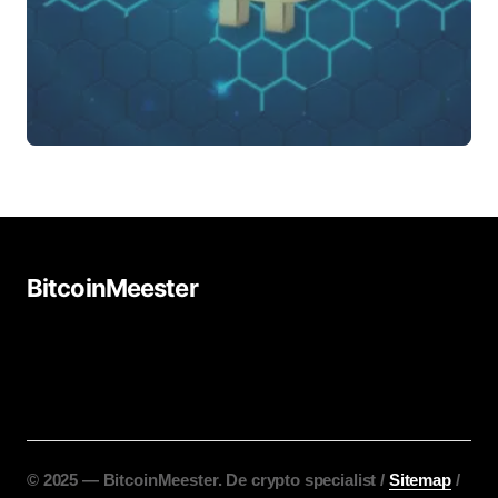
BitcoinMeester
©️ 2025 — BitcoinMeester. De crypto specialist /
Sitemap
/