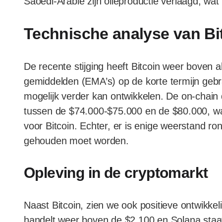
Saoedi-Arabië zijn olieproductie verlaagd, wa
Technische analyse van Bi
De recente stijging heeft Bitcoin weer boven al
gemiddelden (EMA’s) op de korte termijn gebrac
mogelijk verder kan ontwikkelen. De on-chain 
tussen de $74.000-$75.000 en de $80.000, wa
voor Bitcoin. Echter, er is enige weerstand r
gehouden moet worden.
Opleving in de cryptomarkt
Naast Bitcoin, zien we ook positieve ontwikke
handelt weer boven de $2.100 en Solana staa