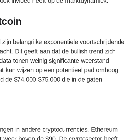
t ook invloed heeft op de marktdynamiek.
tcoin
 zijn belangrijke exponentiële voortschrijdende
ht. Dit geeft aan dat de bullish trend zich
data tonen weinig significante weerstand
t kan wijzen op een potentieel pad omhoog
ond de $74.000-$75.000 die in de gaten
lingen in andere cryptocurrencies. Ethereum
t weer boven de $90. De cryptosector heeft