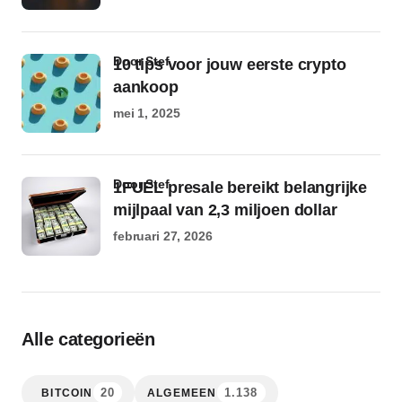
door Stef
10 tips voor jouw eerste crypto
aankoop
mei 1, 2025
door Stef
1FUEL presale bereikt belangrijke
mijlpaal van 2,3 miljoen dollar
februari 27, 2026
Alle categorieën
20
1.138
BITCOIN
ALGEMEEN