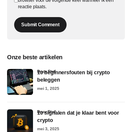
browser voor de volgende keer wanneer ik een
reactie plaats.
Submit Comment
Onze beste artikelen
door Stef
10 beginnersfouten bij crypto
beleggen
mei 1, 2025
door Stef
10 signalen dat je klaar bent voor
crypto
mei 3, 2025