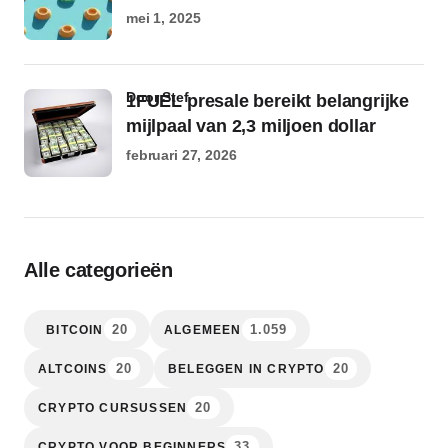
mei 1, 2025
door Stef
1FUEL presale bereikt belangrijke
mijlpaal van 2,3 miljoen dollar
februari 27, 2026
Alle categorieën
20
1.059
BITCOIN
ALGEMEEN
20
20
ALTCOINS
BELEGGEN IN CRYPTO
20
CRYPTO CURSUSSEN
33
CRYPTO VOOR BEGINNERS