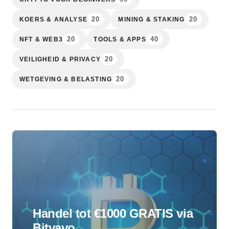
20
20
KOERS & ANALYSE
MINING & STAKING
20
40
NFT & WEB3
TOOLS & APPS
20
VEILIGHEID & PRIVACY
20
WETGEVING & BELASTING
Handel tot €1000 GRATIS via
Bitvavo