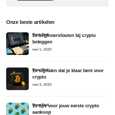
Onze beste artikelen
door Stef
10 beginnersfouten bij crypto
beleggen
mei 1, 2025
door Stef
10 signalen dat je klaar bent voor
crypto
mei 3, 2025
door Stef
10 tips voor jouw eerste crypto
aankoop