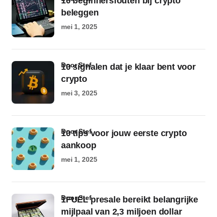
10 beginnersfouten bij crypto
beleggen
mei 1, 2025
door Stef
10 signalen dat je klaar bent voor
crypto
mei 3, 2025
door Stef
10 tips voor jouw eerste crypto
aankoop
mei 1, 2025
door Stef
1FUEL presale bereikt belangrijke
mijlpaal van 2,3 miljoen dollar