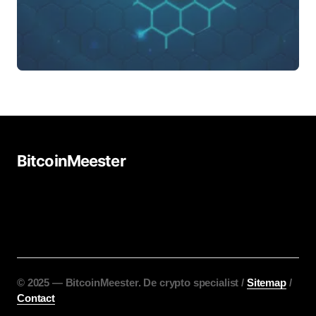
BitcoinMeester
©️ 2025 — BitcoinMeester. De crypto specialist /
Sitemap
/
Contact