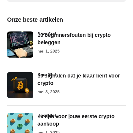
Onze beste artikelen
door Stef
10 beginnersfouten bij crypto
beleggen
mei 1, 2025
door Stef
10 signalen dat je klaar bent voor
crypto
mei 3, 2025
door Stef
10 tips voor jouw eerste crypto
aankoop
mei 1, 2025