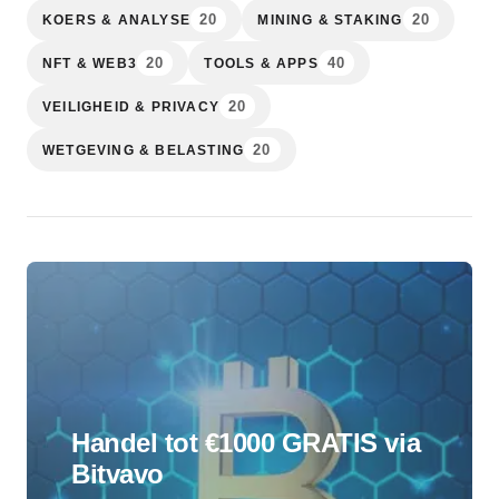
20
20
KOERS & ANALYSE
MINING & STAKING
20
40
NFT & WEB3
TOOLS & APPS
20
VEILIGHEID & PRIVACY
20
WETGEVING & BELASTING
Handel tot €1000 GRATIS via
Bitvavo