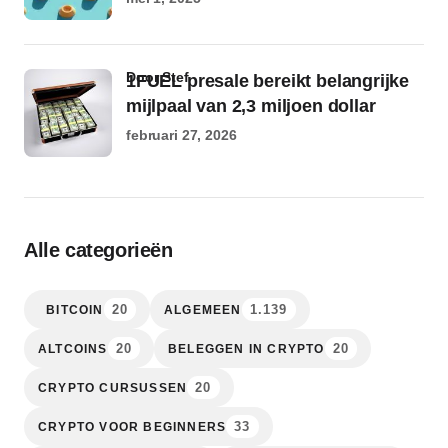
door Stef
1FUEL presale bereikt belangrijke
mijlpaal van 2,3 miljoen dollar
februari 27, 2026
Alle categorieën
20
1.139
BITCOIN
ALGEMEEN
20
20
ALTCOINS
BELEGGEN IN CRYPTO
20
CRYPTO CURSUSSEN
33
CRYPTO VOOR BEGINNERS