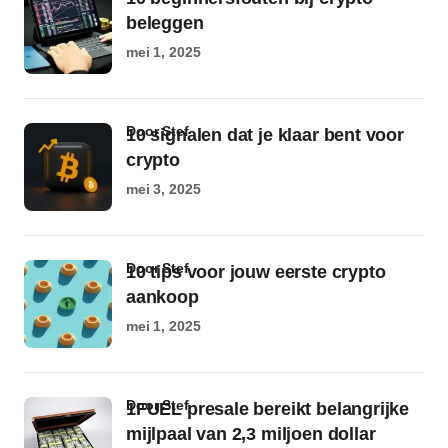
beleggen
mei 1, 2025
door Stef
10 signalen dat je klaar bent voor
crypto
mei 3, 2025
door Stef
10 tips voor jouw eerste crypto
aankoop
mei 1, 2025
door Stef
1FUEL presale bereikt belangrijke
mijlpaal van 2,3 miljoen dollar