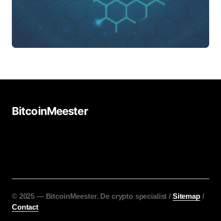
BitcoinMeester
©️ 2025 — BitcoinMeester. De crypto specialist /
Sitemap
/
Contact