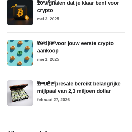
door Stef
10 signalen dat je klaar bent voor
crypto
mei 3, 2025
door Stef
10 tips voor jouw eerste crypto
aankoop
mei 1, 2025
door Stef
1FUEL presale bereikt belangrijke
mijlpaal van 2,3 miljoen dollar
februari 27, 2026