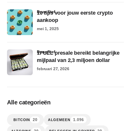
door Stef
10 tips voor jouw eerste crypto
aankoop
mei 1, 2025
door Stef
1FUEL presale bereikt belangrijke
mijlpaal van 2,3 miljoen dollar
februari 27, 2026
Alle categorieën
20
1.096
BITCOIN
ALGEMEEN