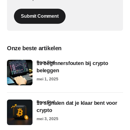
Submit Comment
Onze beste artikelen
door Stef
10 beginnersfouten bij crypto
beleggen
mei 1, 2025
door Stef
10 signalen dat je klaar bent voor
crypto
mei 3, 2025