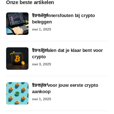
Onze beste artikelen
door Stef
10 beginnersfouten bij crypto
beleggen
mei 1, 2025
door Stef
10 signalen dat je klaar bent voor
crypto
mei 3, 2025
door Stef
10 tips voor jouw eerste crypto
aankoop
mei 1, 2025