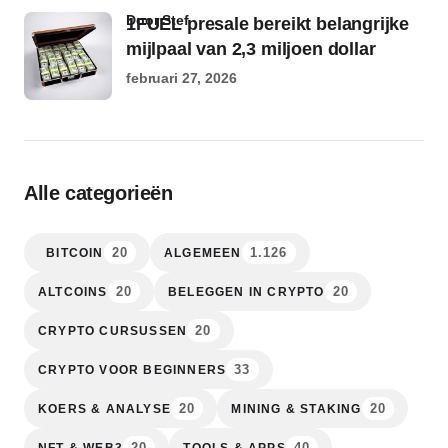
door Stef
1FUEL presale bereikt belangrijke
mijlpaal van 2,3 miljoen dollar
februari 27, 2026
Alle categorieën
20
1.126
BITCOIN
ALGEMEEN
20
20
ALTCOINS
BELEGGEN IN CRYPTO
20
CRYPTO CURSUSSEN
33
CRYPTO VOOR BEGINNERS
20
20
KOERS & ANALYSE
MINING & STAKING
20
40
NFT & WEB3
TOOLS & APPS