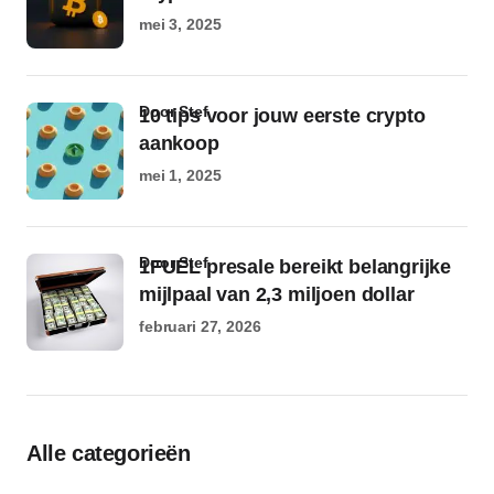
mei 3, 2025
door Stef
10 tips voor jouw eerste crypto
aankoop
mei 1, 2025
door Stef
1FUEL presale bereikt belangrijke
mijlpaal van 2,3 miljoen dollar
februari 27, 2026
Alle categorieën