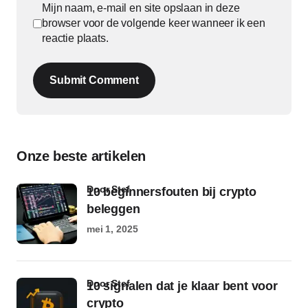
Mijn naam, e-mail en site opslaan in deze
browser voor de volgende keer wanneer ik een
reactie plaats.
Submit Comment
Onze beste artikelen
door Stef
10 beginnersfouten bij crypto
beleggen
mei 1, 2025
door Stef
10 signalen dat je klaar bent voor
crypto