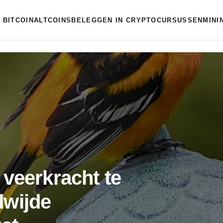
BITCOIN
ALTCOINS
BELEGGEN IN CRYPTO
CURSUSSEN
MINI
 veerkracht te
dwijde