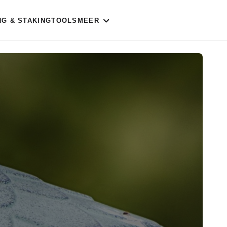
NG & STAKING
TOOLS
MEER