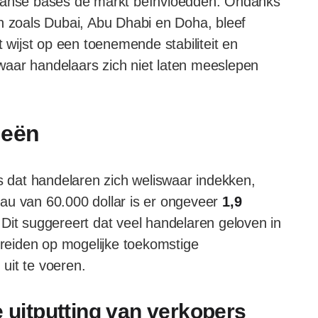
kaanse bases de markt beïnvloedden. Ondanks
n zoals Dubai, Abu Dhabi en Doha, bleef
t wijst op een toenemende stabiliteit en
waar handelaars zich niet laten meeslepen
ieën
is dat handelaren zich weliswaar indekken,
au van 60.000 dollar is er ongeveer
1,9
Dit suggereert dat veel handelaren geloven in
bereiden op mogelijke toekomstige
uit te voeren.
e uitputting van verkopers