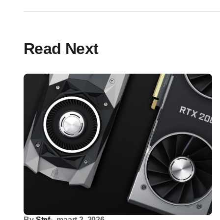
Read Next
By
Stef
maart 2, 2026