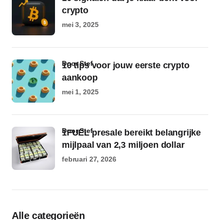
crypto
mei 3, 2025
door Stef
10 tips voor jouw eerste crypto
aankoop
mei 1, 2025
door Stef
1FUEL presale bereikt belangrijke
mijlpaal van 2,3 miljoen dollar
februari 27, 2026
Alle categorieën