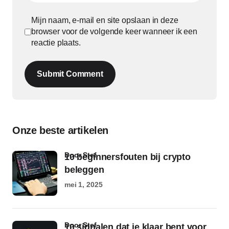
Mijn naam, e-mail en site opslaan in deze
browser voor de volgende keer wanneer ik een
reactie plaats.
Submit Comment
Onze beste artikelen
door Stef
10 beginnersfouten bij crypto
beleggen
mei 1, 2025
door Stef
10 signalen dat je klaar bent voor