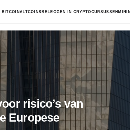
BITCOIN
ALTCOINS
BELEGGEN IN CRYPTO
CURSUSSEN
MINI
or risico’s van
de Europese