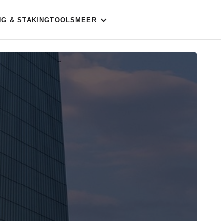
NG & STAKING
TOOLS
MEER