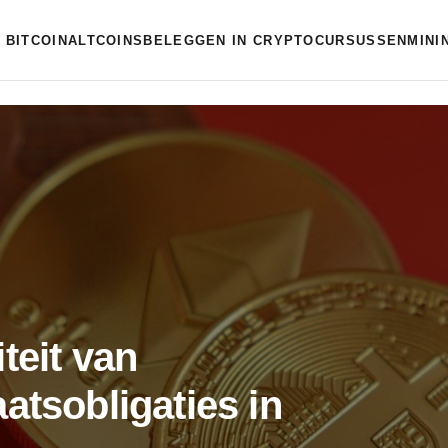
BITCOIN
ALTCOINS
BELEGGEN IN CRYPTO
CURSUSSEN
MINI
teit van
atsobligaties in