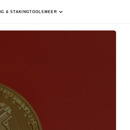
NG & STAKING
TOOLS
MEER