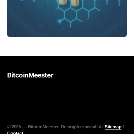
BitcoinMeester
©️ 2025 — BitcoinMeester. De crypto specialist /
Sitemap
/
Contact