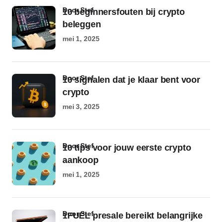
door Stef
10 beginnersfouten bij crypto
beleggen
mei 1, 2025
door Stef
10 signalen dat je klaar bent voor
crypto
mei 3, 2025
door Stef
10 tips voor jouw eerste crypto
aankoop
mei 1, 2025
door Stef
1FUEL presale bereikt belangrijke