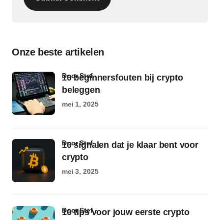
Onze beste artikelen
door Stef
10 beginnersfouten bij crypto
beleggen
mei 1, 2025
door Stef
10 signalen dat je klaar bent voor
crypto
mei 3, 2025
door Stef
10 tips voor jouw eerste crypto