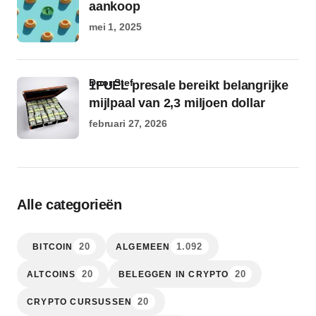
aankoop
mei 1, 2025
door Stef
1FUEL presale bereikt belangrijke
mijlpaal van 2,3 miljoen dollar
februari 27, 2026
Alle categorieën
20
1.092
BITCOIN
ALGEMEEN
20
20
ALTCOINS
BELEGGEN IN CRYPTO
20
CRYPTO CURSUSSEN