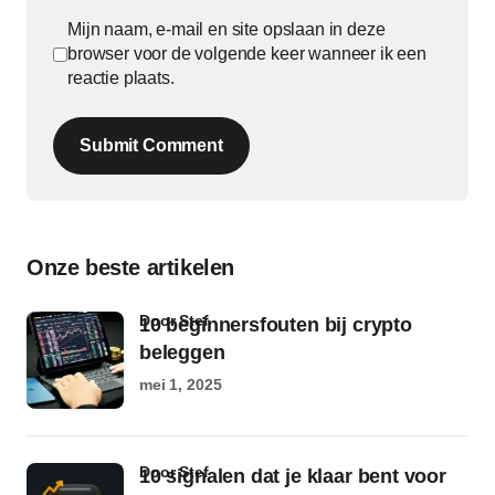
Mijn naam, e-mail en site opslaan in deze
browser voor de volgende keer wanneer ik een
reactie plaats.
Submit Comment
Onze beste artikelen
door Stef
10 beginnersfouten bij crypto
beleggen
mei 1, 2025
door Stef
10 signalen dat je klaar bent voor