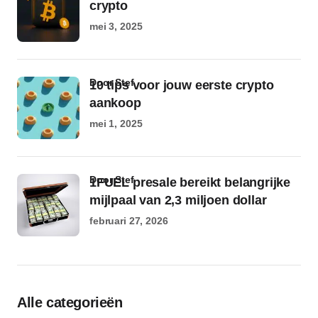
crypto
mei 3, 2025
door Stef
10 tips voor jouw eerste crypto
aankoop
mei 1, 2025
door Stef
1FUEL presale bereikt belangrijke
mijlpaal van 2,3 miljoen dollar
februari 27, 2026
Alle categorieën