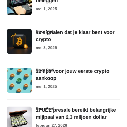
beleggen
mei 1, 2025
door Stef
10 signalen dat je klaar bent voor
crypto
mei 3, 2025
door Stef
10 tips voor jouw eerste crypto
aankoop
mei 1, 2025
door Stef
1FUEL presale bereikt belangrijke
mijlpaal van 2,3 miljoen dollar
februari 27, 2026