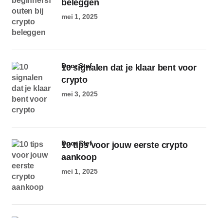
beleggen
mei 1, 2025
door Stef
10 signalen dat je klaar bent voor
crypto
mei 3, 2025
door Stef
10 tips voor jouw eerste crypto
aankoop
mei 1, 2025