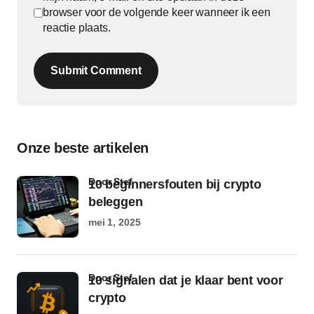
browser voor de volgende keer wanneer ik een
reactie plaats.
Submit Comment
Onze beste artikelen
door Stef
10 beginnersfouten bij crypto
beleggen
mei 1, 2025
door Stef
10 signalen dat je klaar bent voor
crypto