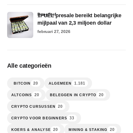
door Stef
1FUEL presale bereikt belangrijke
mijlpaal van 2,3 miljoen dollar
februari 27, 2026
Alle categorieën
20
1.181
BITCOIN
ALGEMEEN
20
20
ALTCOINS
BELEGGEN IN CRYPTO
20
CRYPTO CURSUSSEN
33
CRYPTO VOOR BEGINNERS
20
20
KOERS & ANALYSE
MINING & STAKING