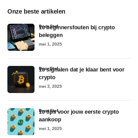
Onze beste artikelen
door Stef
10 beginnersfouten bij crypto
beleggen
mei 1, 2025
door Stef
10 signalen dat je klaar bent voor
crypto
mei 3, 2025
door Stef
10 tips voor jouw eerste crypto
aankoop
mei 1, 2025