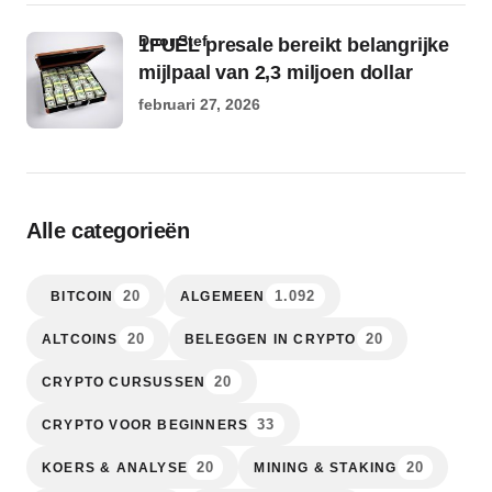
door Stef
1FUEL presale bereikt belangrijke
mijlpaal van 2,3 miljoen dollar
februari 27, 2026
Alle categorieën
20
1.092
BITCOIN
ALGEMEEN
20
20
ALTCOINS
BELEGGEN IN CRYPTO
20
CRYPTO CURSUSSEN
33
CRYPTO VOOR BEGINNERS
20
20
KOERS & ANALYSE
MINING & STAKING