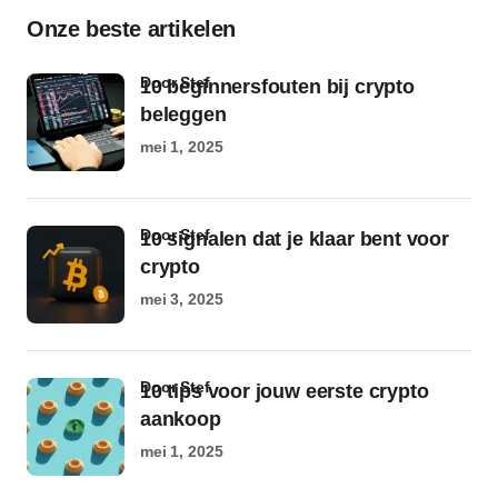
Onze beste artikelen
door Stef
10 beginnersfouten bij crypto
beleggen
mei 1, 2025
door Stef
10 signalen dat je klaar bent voor
crypto
mei 3, 2025
door Stef
10 tips voor jouw eerste crypto
aankoop
mei 1, 2025