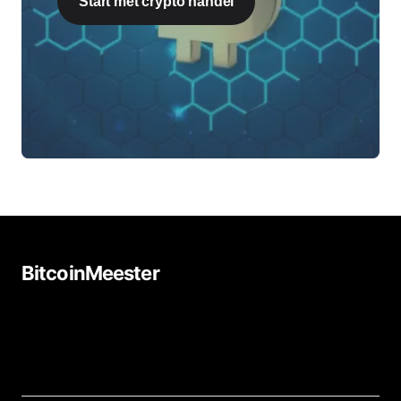
Start met crypto handel
BitcoinMeester