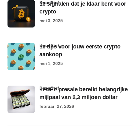
door Stef
10 signalen dat je klaar bent voor
crypto
mei 3, 2025
door Stef
10 tips voor jouw eerste crypto
aankoop
mei 1, 2025
door Stef
1FUEL presale bereikt belangrijke
mijlpaal van 2,3 miljoen dollar
februari 27, 2026