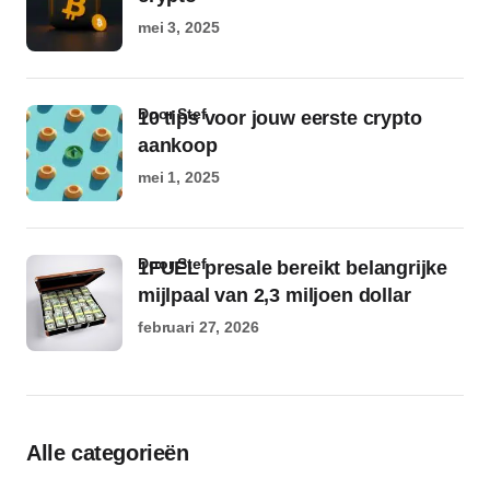
mei 3, 2025
door Stef
10 tips voor jouw eerste crypto
aankoop
mei 1, 2025
door Stef
1FUEL presale bereikt belangrijke
mijlpaal van 2,3 miljoen dollar
februari 27, 2026
Alle categorieën