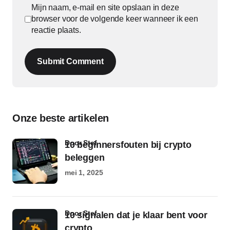
Mijn naam, e-mail en site opslaan in deze
browser voor de volgende keer wanneer ik een
reactie plaats.
Submit Comment
Onze beste artikelen
door Stef
10 beginnersfouten bij crypto
beleggen
mei 1, 2025
door Stef
10 signalen dat je klaar bent voor
crypto