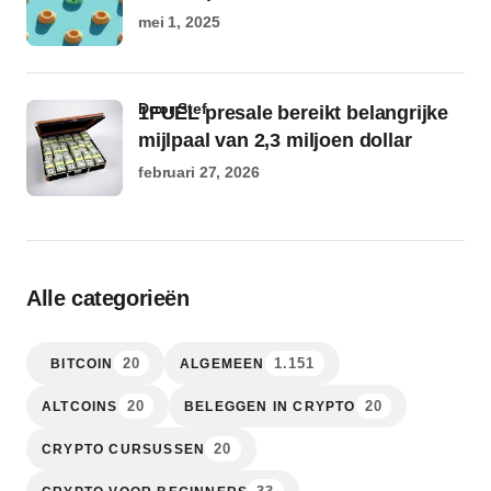
mei 1, 2025
door Stef
1FUEL presale bereikt belangrijke
mijlpaal van 2,3 miljoen dollar
februari 27, 2026
Alle categorieën
20
1.151
BITCOIN
ALGEMEEN
20
20
ALTCOINS
BELEGGEN IN CRYPTO
20
CRYPTO CURSUSSEN