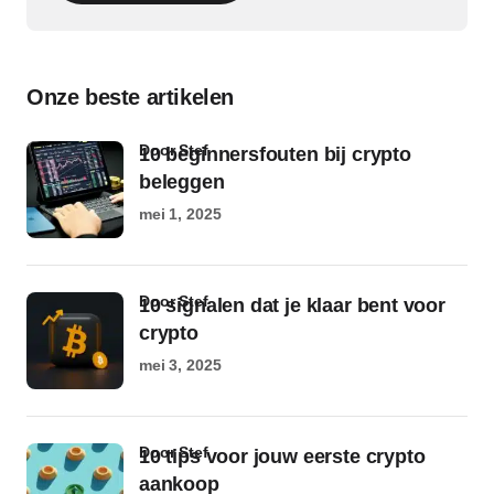
Onze beste artikelen
door Stef
10 beginnersfouten bij crypto
beleggen
mei 1, 2025
door Stef
10 signalen dat je klaar bent voor
crypto
mei 3, 2025
door Stef
10 tips voor jouw eerste crypto
aankoop