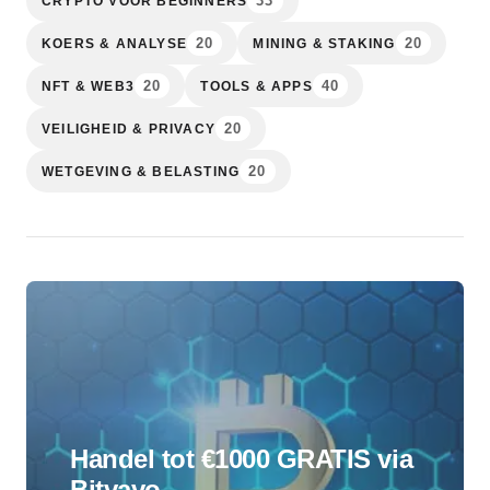
33
CRYPTO VOOR BEGINNERS
20
20
KOERS & ANALYSE
MINING & STAKING
20
40
NFT & WEB3
TOOLS & APPS
20
VEILIGHEID & PRIVACY
20
WETGEVING & BELASTING
Handel tot €1000 GRATIS via
Bitvavo