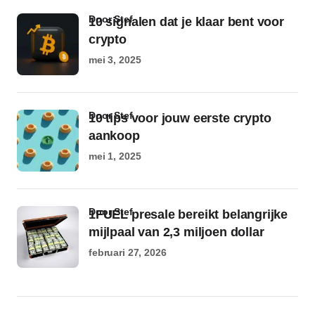
door Stef
10 signalen dat je klaar bent voor
crypto
mei 3, 2025
door Stef
10 tips voor jouw eerste crypto
aankoop
mei 1, 2025
door Stef
1FUEL presale bereikt belangrijke
mijlpaal van 2,3 miljoen dollar
februari 27, 2026