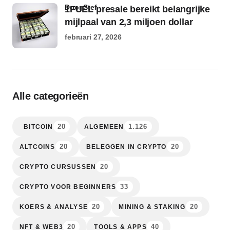
door Stef
1FUEL presale bereikt belangrijke
mijlpaal van 2,3 miljoen dollar
februari 27, 2026
Alle categorieën
20
1.126
BITCOIN
ALGEMEEN
20
20
ALTCOINS
BELEGGEN IN CRYPTO
20
CRYPTO CURSUSSEN
33
CRYPTO VOOR BEGINNERS
20
20
KOERS & ANALYSE
MINING & STAKING
20
40
NFT & WEB3
TOOLS & APPS