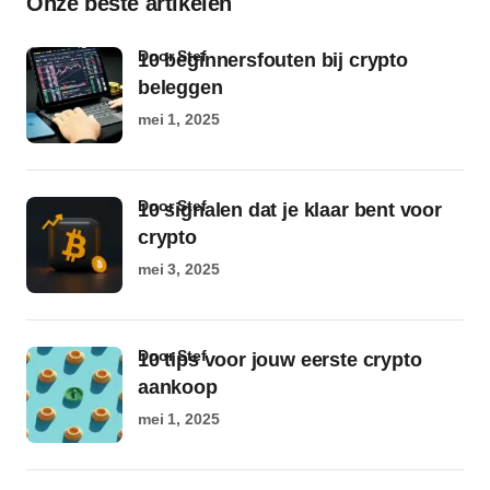
Onze beste artikelen
door Stef
10 beginnersfouten bij crypto
beleggen
mei 1, 2025
door Stef
10 signalen dat je klaar bent voor
crypto
mei 3, 2025
door Stef
10 tips voor jouw eerste crypto
aankoop
mei 1, 2025