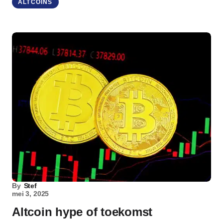
ALTCOINS
By
Stef
mei 3, 2025
Altcoin hype of toekomst