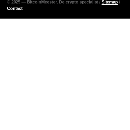
©️ 2025 — BitcoinMeester. De crypto specialist /
Sitemap
/
Contact