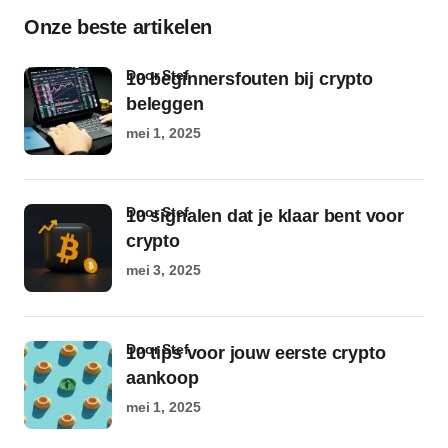
Onze beste artikelen
door Stef
10 beginnersfouten bij crypto
beleggen
mei 1, 2025
door Stef
10 signalen dat je klaar bent voor
crypto
mei 3, 2025
door Stef
10 tips voor jouw eerste crypto
aankoop
mei 1, 2025