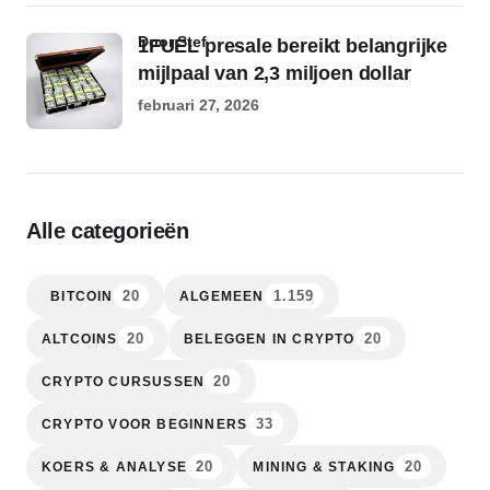
door Stef
1FUEL presale bereikt belangrijke
mijlpaal van 2,3 miljoen dollar
februari 27, 2026
Alle categorieën
20
1.159
BITCOIN
ALGEMEEN
20
20
ALTCOINS
BELEGGEN IN CRYPTO
20
CRYPTO CURSUSSEN
33
CRYPTO VOOR BEGINNERS
20
20
KOERS & ANALYSE
MINING & STAKING