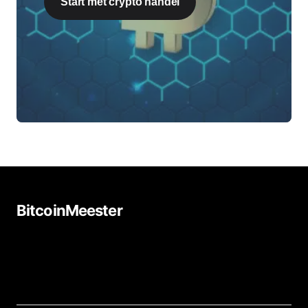
Start met crypto handel
BitcoinMeester