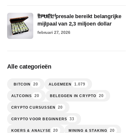
door Stef
1FUEL presale bereikt belangrijke
mijlpaal van 2,3 miljoen dollar
februari 27, 2026
Alle categorieën
20
1.079
BITCOIN
ALGEMEEN
20
20
ALTCOINS
BELEGGEN IN CRYPTO
20
CRYPTO CURSUSSEN
33
CRYPTO VOOR BEGINNERS
20
20
KOERS & ANALYSE
MINING & STAKING