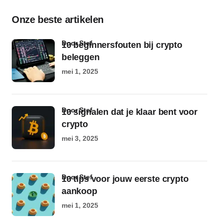
Onze beste artikelen
door Stef
10 beginnersfouten bij crypto
beleggen
mei 1, 2025
door Stef
10 signalen dat je klaar bent voor
crypto
mei 3, 2025
door Stef
10 tips voor jouw eerste crypto
aankoop
mei 1, 2025