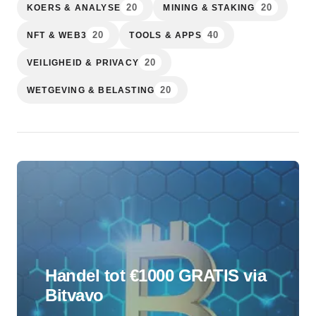
20
20
KOERS & ANALYSE
MINING & STAKING
20
40
NFT & WEB3
TOOLS & APPS
20
VEILIGHEID & PRIVACY
20
WETGEVING & BELASTING
Handel tot €1000 GRATIS via
Bitvavo