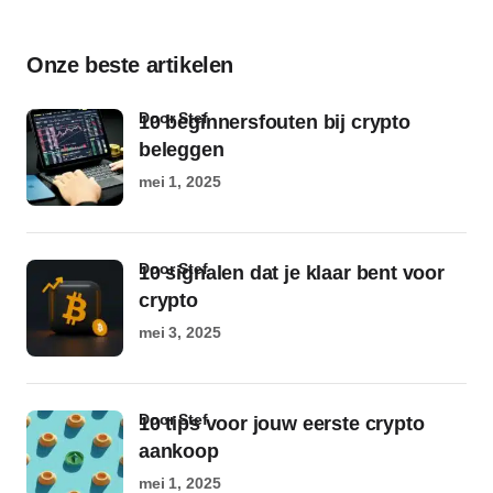
Onze beste artikelen
door Stef
10 beginnersfouten bij crypto
beleggen
mei 1, 2025
door Stef
10 signalen dat je klaar bent voor
crypto
mei 3, 2025
door Stef
10 tips voor jouw eerste crypto
aankoop
mei 1, 2025