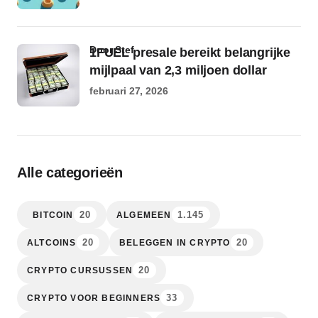
door Stef
1FUEL presale bereikt belangrijke
mijlpaal van 2,3 miljoen dollar
februari 27, 2026
Alle categorieën
20
1.145
BITCOIN
ALGEMEEN
20
20
ALTCOINS
BELEGGEN IN CRYPTO
20
CRYPTO CURSUSSEN
33
CRYPTO VOOR BEGINNERS