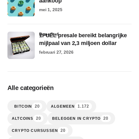
aankoop
mei 1, 2025
door Stef
1FUEL presale bereikt belangrijke
mijlpaal van 2,3 miljoen dollar
februari 27, 2026
Alle categorieën
20
1.172
BITCOIN
ALGEMEEN
20
20
ALTCOINS
BELEGGEN IN CRYPTO
20
CRYPTO CURSUSSEN