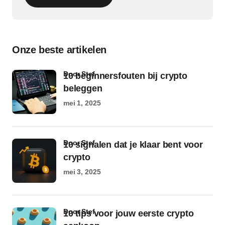
Onze beste artikelen
door Stef
10 beginnersfouten bij crypto
beleggen
mei 1, 2025
door Stef
10 signalen dat je klaar bent voor
crypto
mei 3, 2025
door Stef
10 tips voor jouw eerste crypto