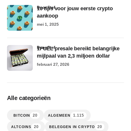
door Stef
10 tips voor jouw eerste crypto
aankoop
mei 1, 2025
door Stef
1FUEL presale bereikt belangrijke
mijlpaal van 2,3 miljoen dollar
februari 27, 2026
Alle categorieën
20
1.115
BITCOIN
ALGEMEEN
20
20
ALTCOINS
BELEGGEN IN CRYPTO