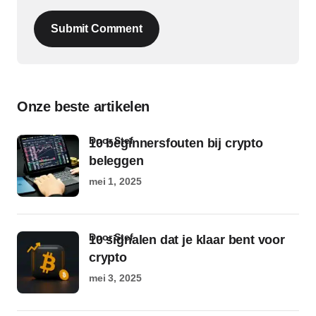
Submit Comment
Onze beste artikelen
door Stef
10 beginnersfouten bij crypto
beleggen
mei 1, 2025
door Stef
10 signalen dat je klaar bent voor
crypto
mei 3, 2025