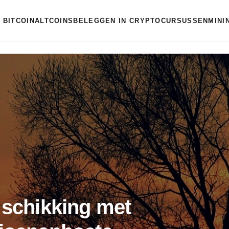
BITCOIN
ALTCOINS
BELEGGEN IN CRYPTO
CURSUSSEN
MINI
 schikking met