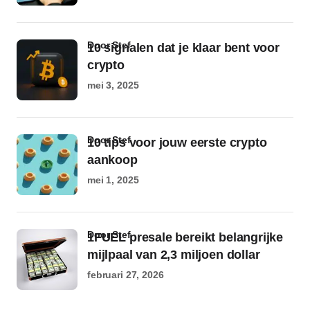
door Stef
10 signalen dat je klaar bent voor
crypto
mei 3, 2025
door Stef
10 tips voor jouw eerste crypto
aankoop
mei 1, 2025
door Stef
1FUEL presale bereikt belangrijke
mijlpaal van 2,3 miljoen dollar
februari 27, 2026