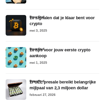
door Stef
10 signalen dat je klaar bent voor
crypto
mei 3, 2025
door Stef
10 tips voor jouw eerste crypto
aankoop
mei 1, 2025
door Stef
1FUEL presale bereikt belangrijke
mijlpaal van 2,3 miljoen dollar
februari 27, 2026