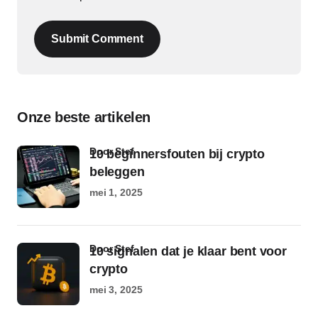
Submit Comment
Onze beste artikelen
door Stef
10 beginnersfouten bij crypto
beleggen
mei 1, 2025
door Stef
10 signalen dat je klaar bent voor
crypto
mei 3, 2025