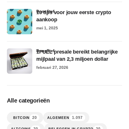
door Stef
10 tips voor jouw eerste crypto
aankoop
mei 1, 2025
door Stef
1FUEL presale bereikt belangrijke
mijlpaal van 2,3 miljoen dollar
februari 27, 2026
Alle categorieën
20
1.097
BITCOIN
ALGEMEEN
20
20
ALTCOINS
BELEGGEN IN CRYPTO